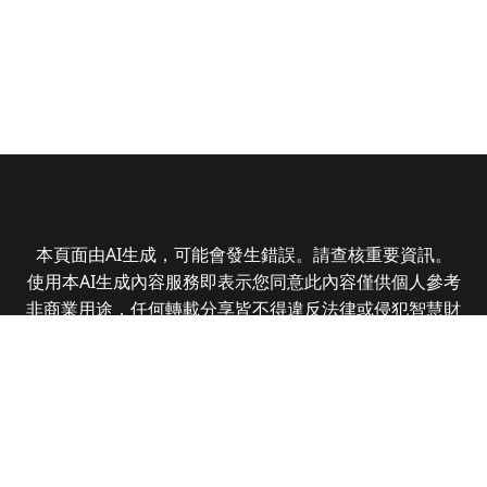
本頁面由AI生成，可能會發生錯誤。請查核重要資訊。
使用本AI生成內容服務即表示您同意此內容僅供個人參考
非商業用途，任何轉載分享皆不得違反法律或侵犯智慧財
產權，且您了解輸出內容可能不準確，所有爭議全曜財經
資訊股份有限公司保有最終解釋權
Copyright © 2025 CMoney Corporation. All rights
reserved.
|
隱私權政策