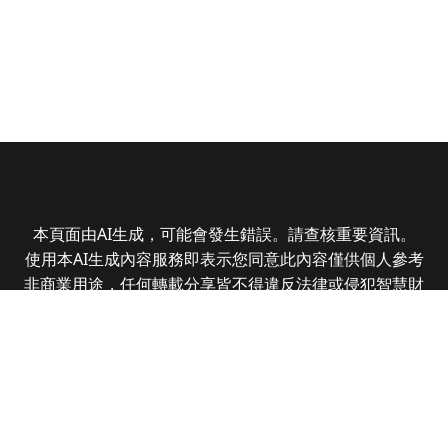
本頁面由AI生成，可能會發生錯誤。請查核重要資訊。
使用本AI生成內容服務即表示您同意此內容僅供個人參考
非商業用途，任何轉載分享皆不得違反法律或侵犯智慧財
產權，且您了解輸出內容可能不準確，所有爭議全曜財經
資訊股份有限公司保有最終解釋權
Copyright © 2025 CMoney Corporation. All rights
reserved.
|
隱私權政策