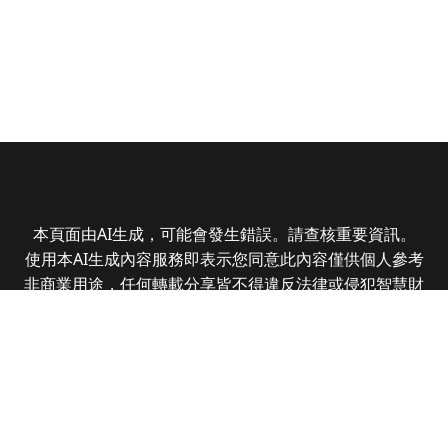
本頁面由AI生成，可能會發生錯誤。請查核重要資訊。
使用本AI生成內容服務即表示您同意此內容僅供個人參考
非商業用途，任何轉載分享皆不得違反法律或侵犯智慧財
產權，且您了解輸出內容可能不準確，所有爭議全曜財經
資訊股份有限公司保有最終解釋權
Copyright © 2025 CMoney Corporation. All rights
reserved.
|
隱私權政策