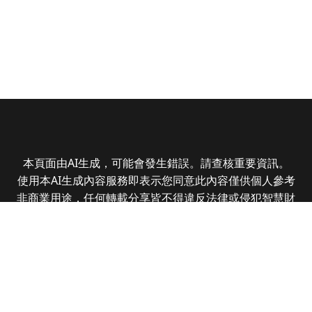
本頁面由AI生成，可能會發生錯誤。請查核重要資訊。
使用本AI生成內容服務即表示您同意此內容僅供個人參考
非商業用途，任何轉載分享皆不得違反法律或侵犯智慧財
產權，且您了解輸出內容可能不準確，所有爭議全曜財經
資訊股份有限公司保有最終解釋權
Copyright © 2025 CMoney Corporation. All rights
reserved.
|
隱私權政策