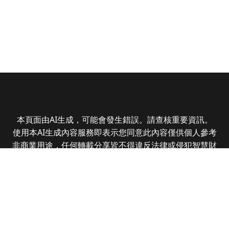
本頁面由AI生成，可能會發生錯誤。請查核重要資訊。
使用本AI生成內容服務即表示您同意此內容僅供個人參考
非商業用途，任何轉載分享皆不得違反法律或侵犯智慧財
產權，且您了解輸出內容可能不準確，所有爭議全曜財經
資訊股份有限公司保有最終解釋權
Copyright © 2025 CMoney Corporation. All rights
reserved.
|
隱私權政策