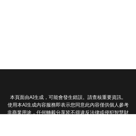
本頁面由AI生成，可能會發生錯誤。請查核重要資訊。
使用本AI生成內容服務即表示您同意此內容僅供個人參考
非商業用途，任何轉載分享皆不得違反法律或侵犯智慧財
產權，且您了解輸出內容可能不準確，所有爭議全曜財經
資訊股份有限公司保有最終解釋權