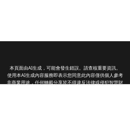
本頁面由AI生成，可能會發生錯誤。請查核重要資訊。
使用本AI生成內容服務即表示您同意此內容僅供個人參考
非商業用途，任何轉載分享皆不得違反法律或侵犯智慧財
產權，且您了解輸出內容可能不準確，所有爭議全曜財經
資訊股份有限公司保有最終解釋權
Copyright © 2025 CMoney Corporation. All rights
reserved.
|
隱私權政策