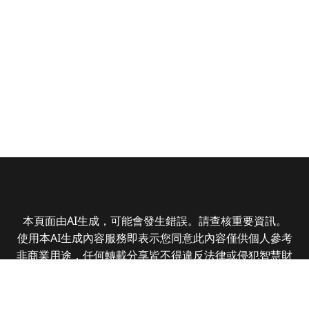
本頁面由AI生成，可能會發生錯誤。請查核重要資訊。
使用本AI生成內容服務即表示您同意此內容僅供個人參考
非商業用途，任何轉載分享皆不得違反法律或侵犯智慧財
產權，且您了解輸出內容可能不準確，所有爭議全曜財經
資訊股份有限公司保有最終解釋權