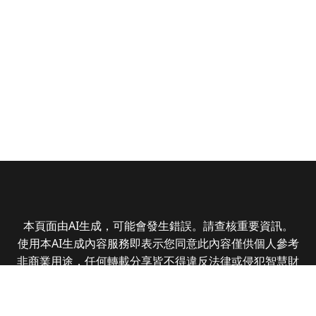
本頁面由AI生成，可能會發生錯誤。請查核重要資訊。
使用本AI生成內容服務即表示您同意此內容僅供個人參考
非商業用途，任何轉載分享皆不得違反法律或侵犯智慧財
產權，且您了解輸出內容可能不準確，所有爭議全曜財經
資訊股份有限公司保有最終解釋權