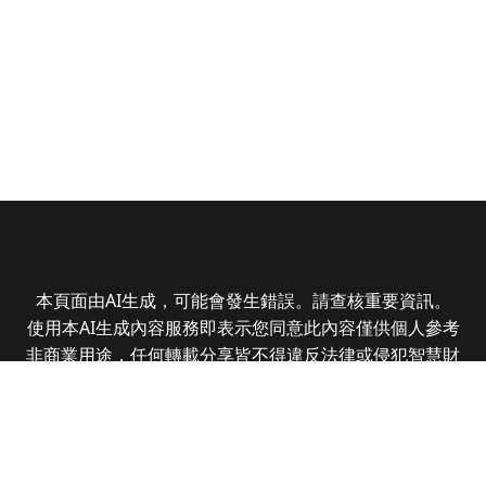
本頁面由AI生成，可能會發生錯誤。請查核重要資訊。
使用本AI生成內容服務即表示您同意此內容僅供個人參考
非商業用途，任何轉載分享皆不得違反法律或侵犯智慧財
產權，且您了解輸出內容可能不準確，所有爭議全曜財經
資訊股份有限公司保有最終解釋權
Copyright © 2025 CMoney Corporation. All rights