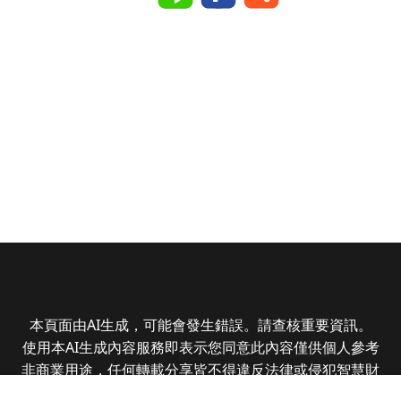
本頁面由AI生成，可能會發生錯誤。請查核重要資訊。
使用本AI生成內容服務即表示您同意此內容僅供個人參考
非商業用途，任何轉載分享皆不得違反法律或侵犯智慧財
產權，且您了解輸出內容可能不準確，所有爭議全曜財經