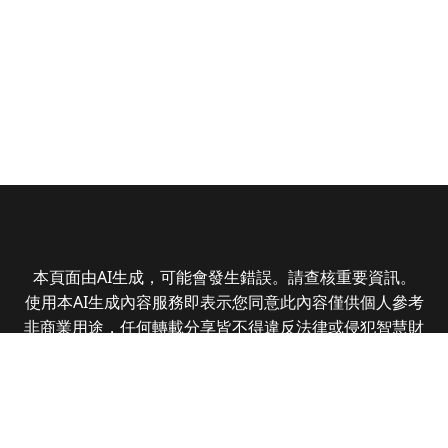
本頁面由AI生成，可能會發生錯誤。請查核重要資訊。
使用本AI生成內容服務即表示您同意此內容僅供個人參考
非商業用途，任何轉載分享皆不得違反法律或侵犯智慧財
產權，且您了解輸出內容可能不準確，所有爭議全曜財經
資訊股份有限公司保有最終解釋權
Copyright © 2025 CMoney Corporation. All rights