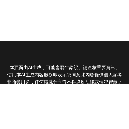
本頁面由AI生成，可能會發生錯誤。請查核重要資訊。
使用本AI生成內容服務即表示您同意此內容僅供個人參考
非商業用途，任何轉載分享皆不得違反法律或侵犯智慧財
產權，且您了解輸出內容可能不準確，所有爭議全曜財經
資訊股份有限公司保有最終解釋權
Copyright © 2025 CMoney Corporation. All rights
reserved.
|
隱私權政策