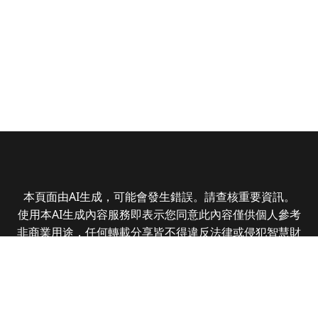
本頁面由AI生成，可能會發生錯誤。請查核重要資訊。
使用本AI生成內容服務即表示您同意此內容僅供個人參考
非商業用途，任何轉載分享皆不得違反法律或侵犯智慧財
產權，且您了解輸出內容可能不準確，所有爭議全曜財經
資訊股份有限公司保有最終解釋權
Copyright © 2025 CMoney Corporation. All rights