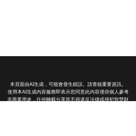
本頁面由AI生成，可能會發生錯誤。請查核重要資訊。
使用本AI生成內容服務即表示您同意此內容僅供個人參考
非商業用途，任何轉載分享皆不得違反法律或侵犯智慧財
產權，且您了解輸出內容可能不準確，所有爭議全曜財經
資訊股份有限公司保有最終解釋權
Copyright © 2025 CMoney Corporation. All rights