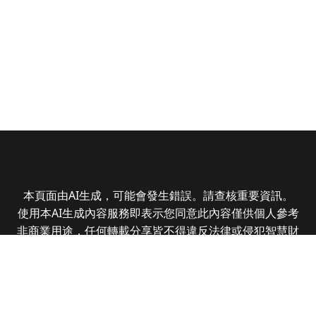
本頁面由AI生成，可能會發生錯誤。請查核重要資訊。
使用本AI生成內容服務即表示您同意此內容僅供個人參考
非商業用途，任何轉載分享皆不得違反法律或侵犯智慧財
產權，且您了解輸出內容可能不準確，所有爭議全曜財經
資訊股份有限公司保有最終解釋權
Copyright © 2025 CMoney Corporation. All rights