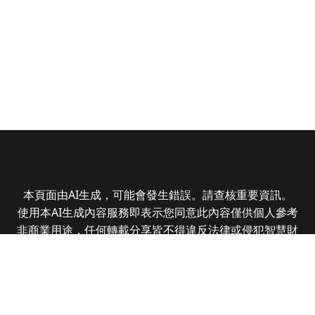
本頁面由AI生成，可能會發生錯誤。請查核重要資訊。
使用本AI生成內容服務即表示您同意此內容僅供個人參考
非商業用途，任何轉載分享皆不得違反法律或侵犯智慧財
產權，且您了解輸出內容可能不準確，所有爭議全曜財經
資訊股份有限公司保有最終解釋權
Copyright © 2025 CMoney Corporation. All rights