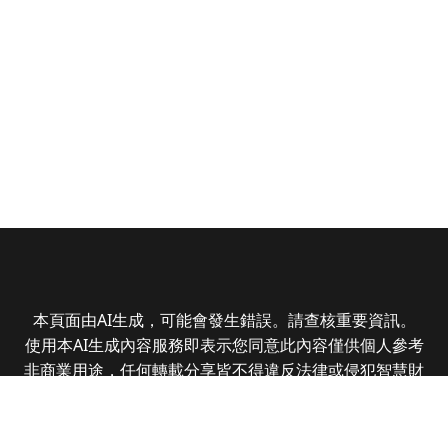
本頁面由AI生成，可能會發生錯誤。請查核重要資訊。
使用本AI生成內容服務即表示您同意此內容僅供個人參考
非商業用途，任何轉載分享皆不得違反法律或侵犯智慧財
產權，且您了解輸出內容可能不準確，所有爭議全曜財經
資訊股份有限公司保有最終解釋權