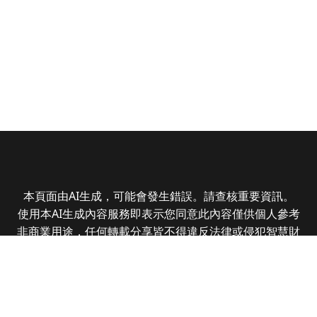
本頁面由AI生成，可能會發生錯誤。請查核重要資訊。
使用本AI生成內容服務即表示您同意此內容僅供個人參考
非商業用途，任何轉載分享皆不得違反法律或侵犯智慧財
產權，且您了解輸出內容可能不準確，所有爭議全曜財經
資訊股份有限公司保有最終解釋權
Copyright © 2025 CMoney Corporation. All rights