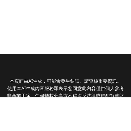
本頁面由AI生成，可能會發生錯誤。請查核重要資訊。
使用本AI生成內容服務即表示您同意此內容僅供個人參考
非商業用途，任何轉載分享皆不得違反法律或侵犯智慧財
產權，且您了解輸出內容可能不準確，所有爭議全曜財經
資訊股份有限公司保有最終解釋權
Copyright © 2025 CMoney Corporation. All rights