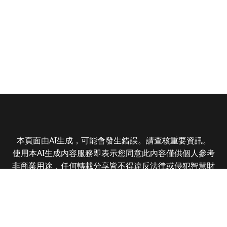
本頁面由AI生成，可能會發生錯誤。請查核重要資訊。
使用本AI生成內容服務即表示您同意此內容僅供個人參考
非商業用途，任何轉載分享皆不得違反法律或侵犯智慧財
產權，且您了解輸出內容可能不準確，所有爭議全曜財經
資訊股份有限公司保有最終解釋權
Copyright © 2025 CMoney Corporation. All rights