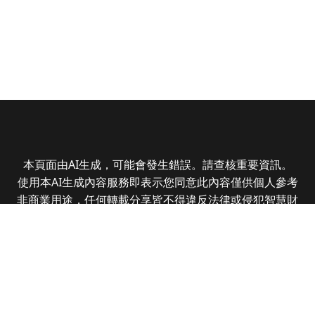
本頁面由AI生成，可能會發生錯誤。請查核重要資訊。
使用本AI生成內容服務即表示您同意此內容僅供個人參考
非商業用途，任何轉載分享皆不得違反法律或侵犯智慧財
產權，且您了解輸出內容可能不準確，所有爭議全曜財經
資訊股份有限公司保有最終解釋權
Copyright © 2025 CMoney Corporation. All rights
reserved.
|
隱私權政策