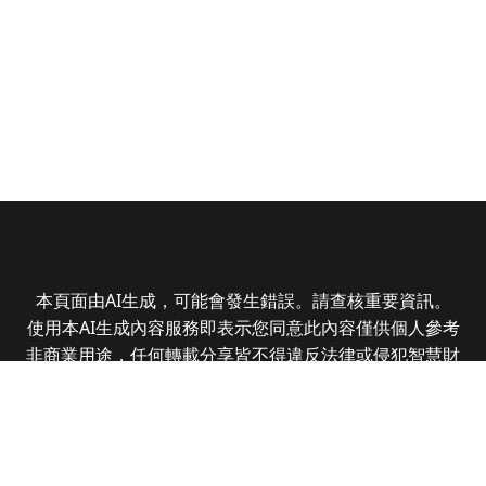
本頁面由AI生成，可能會發生錯誤。請查核重要資訊。
使用本AI生成內容服務即表示您同意此內容僅供個人參考
非商業用途，任何轉載分享皆不得違反法律或侵犯智慧財
產權，且您了解輸出內容可能不準確，所有爭議全曜財經
資訊股份有限公司保有最終解釋權
Copyright © 2025 CMoney Corporation. All rights