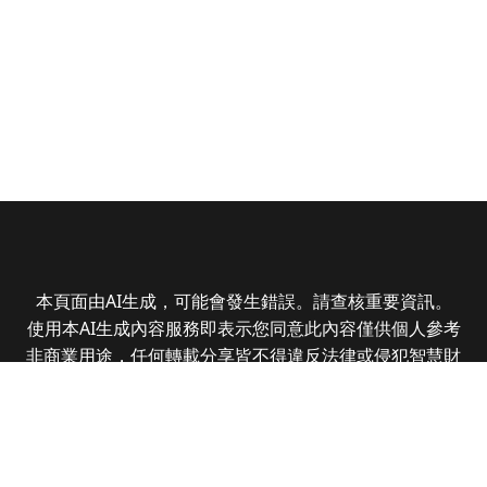
本頁面由AI生成，可能會發生錯誤。請查核重要資訊。
使用本AI生成內容服務即表示您同意此內容僅供個人參考
非商業用途，任何轉載分享皆不得違反法律或侵犯智慧財
產權，且您了解輸出內容可能不準確，所有爭議全曜財經
資訊股份有限公司保有最終解釋權
Copyright © 2025 CMoney Corporation. All rights