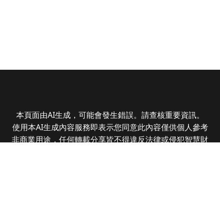
本頁面由AI生成，可能會發生錯誤。請查核重要資訊。
使用本AI生成內容服務即表示您同意此內容僅供個人參考
非商業用途，任何轉載分享皆不得違反法律或侵犯智慧財
產權，且您了解輸出內容可能不準確，所有爭議全曜財經
資訊股份有限公司保有最終解釋權
Copyright © 2025 CMoney Corporation. All rights
reserved.
|
隱私權政策