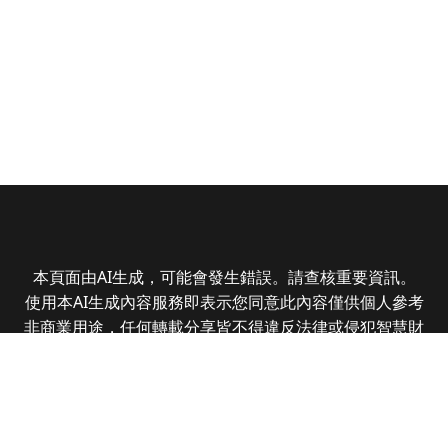
本頁面由AI生成，可能會發生錯誤。請查核重要資訊。
使用本AI生成內容服務即表示您同意此內容僅供個人參考
非商業用途，任何轉載分享皆不得違反法律或侵犯智慧財
產權，且您了解輸出內容可能不準確，所有爭議全曜財經
資訊股份有限公司保有最終解釋權
Copyright © 2025 CMoney Corporation. All rights