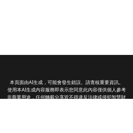
本頁面由AI生成，可能會發生錯誤。請查核重要資訊。
使用本AI生成內容服務即表示您同意此內容僅供個人參考
非商業用途，任何轉載分享皆不得違反法律或侵犯智慧財
產權，且您了解輸出內容可能不準確，所有爭議全曜財經
資訊股份有限公司保有最終解釋權
Copyright © 2025 CMoney Corporation. All rights