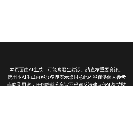
本頁面由AI生成，可能會發生錯誤。請查核重要資訊。
使用本AI生成內容服務即表示您同意此內容僅供個人參考
非商業用途，任何轉載分享皆不得違反法律或侵犯智慧財
產權，且您了解輸出內容可能不準確，所有爭議全曜財經
資訊股份有限公司保有最終解釋權
Copyright © 2025 CMoney Corporation. All rights
reserved.
|
隱私權政策