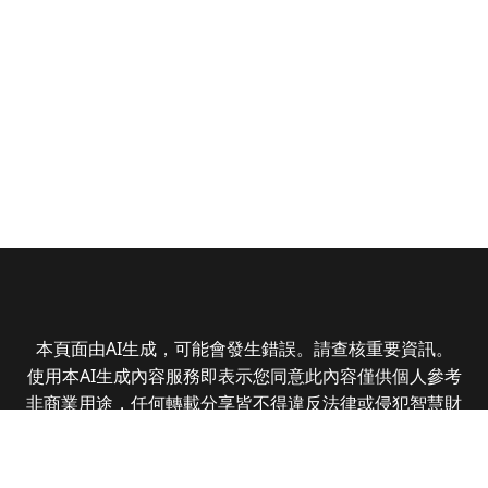
本頁面由AI生成，可能會發生錯誤。請查核重要資訊。
使用本AI生成內容服務即表示您同意此內容僅供個人參考
非商業用途，任何轉載分享皆不得違反法律或侵犯智慧財
產權，且您了解輸出內容可能不準確，所有爭議全曜財經
資訊股份有限公司保有最終解釋權