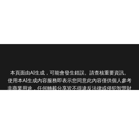
本頁面由AI生成，可能會發生錯誤。請查核重要資訊。
使用本AI生成內容服務即表示您同意此內容僅供個人參考
非商業用途，任何轉載分享皆不得違反法律或侵犯智慧財
產權，且您了解輸出內容可能不準確，所有爭議全曜財經
資訊股份有限公司保有最終解釋權
Copyright © 2025 CMoney Corporation. All rights
reserved.
|
隱私權政策