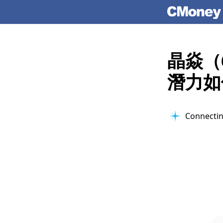
晶焱（
潛力如
Connectin