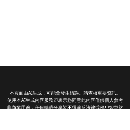
本頁面由AI生成，可能會發生錯誤。請查核重要資訊。
使用本AI生成內容服務即表示您同意此內容僅供個人參考
非商業用途，任何轉載分享皆不得違反法律或侵犯智慧財
產權，且您了解輸出內容可能不準確，所有爭議全曜財經
資訊股份有限公司保有最終解釋權