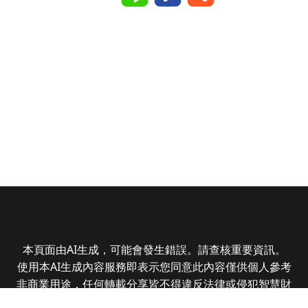
本頁面由AI生成，可能會發生錯誤。請查核重要資訊。
使用本AI生成內容服務即表示您同意此內容僅供個人參考
非商業用途，任何轉載分享皆不得違反法律或侵犯智慧財
產權，且您了解輸出內容可能不準確，所有爭議全曜財經