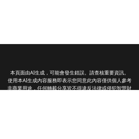
本頁面由AI生成，可能會發生錯誤。請查核重要資訊。
使用本AI生成內容服務即表示您同意此內容僅供個人參考
非商業用途，任何轉載分享皆不得違反法律或侵犯智慧財
產權，且您了解輸出內容可能不準確，所有爭議全曜財經
資訊股份有限公司保有最終解釋權
Copyright © 2025 CMoney Corporation. All rights
reserved.
|
隱私權政策