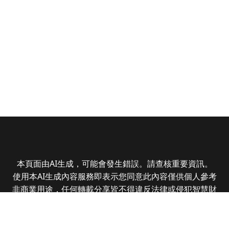
本頁面由AI生成，可能會發生錯誤。請查核重要資訊。
使用本AI生成內容服務即表示您同意此內容僅供個人參考
非商業用途，任何轉載分享皆不得違反法律或侵犯智慧財
產權，且您了解輸出內容可能不準確，所有爭議全曜財經
資訊股份有限公司保有最終解釋權