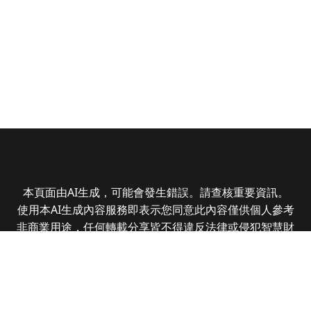
本頁面由AI生成，可能會發生錯誤。請查核重要資訊。
使用本AI生成內容服務即表示您同意此內容僅供個人參考
非商業用途，任何轉載分享皆不得違反法律或侵犯智慧財
產權，且您了解輸出內容可能不準確，所有爭議全曜財經
資訊股份有限公司保有最終解釋權
Copyright © 2025 CMoney Corporation. All rights