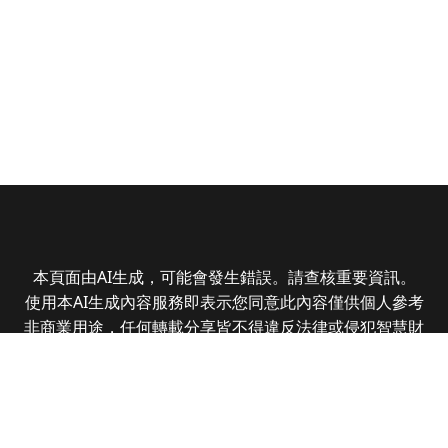
本頁面由AI生成，可能會發生錯誤。請查核重要資訊。
使用本AI生成內容服務即表示您同意此內容僅供個人參考
非商業用途，任何轉載分享皆不得違反法律或侵犯智慧財
產權，且您了解輸出內容可能不準確，所有爭議全曜財經
資訊股份有限公司保有最終解釋權
Copyright © 2025 CMoney Corporation. All rights