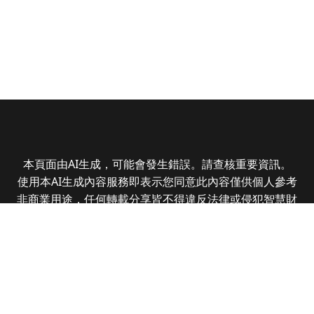
本頁面由AI生成，可能會發生錯誤。請查核重要資訊。
使用本AI生成內容服務即表示您同意此內容僅供個人參考
非商業用途，任何轉載分享皆不得違反法律或侵犯智慧財
產權，且您了解輸出內容可能不準確，所有爭議全曜財經
資訊股份有限公司保有最終解釋權
Copyright © 2025 CMoney Corporation. All rights
reserved.
|
隱私權政策