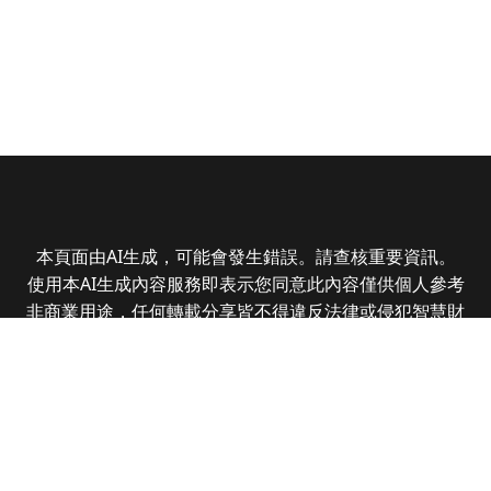
本頁面由AI生成，可能會發生錯誤。請查核重要資訊。
使用本AI生成內容服務即表示您同意此內容僅供個人參考
非商業用途，任何轉載分享皆不得違反法律或侵犯智慧財
產權，且您了解輸出內容可能不準確，所有爭議全曜財經
資訊股份有限公司保有最終解釋權
Copyright © 2025 CMoney Corporation. All rights
reserved.
|
隱私權政策