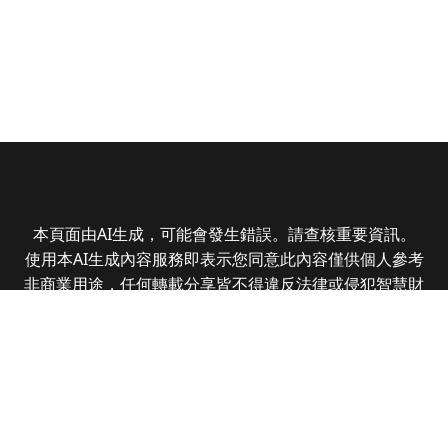
本頁面由AI生成，可能會發生錯誤。請查核重要資訊。
使用本AI生成內容服務即表示您同意此內容僅供個人參考
非商業用途，任何轉載分享皆不得違反法律或侵犯智慧財
產權，且您了解輸出內容可能不準確，所有爭議全曜財經
資訊股份有限公司保有最終解釋權
Copyright © 2025 CMoney Corporation. All rights
reserved.
|
隱私權政策