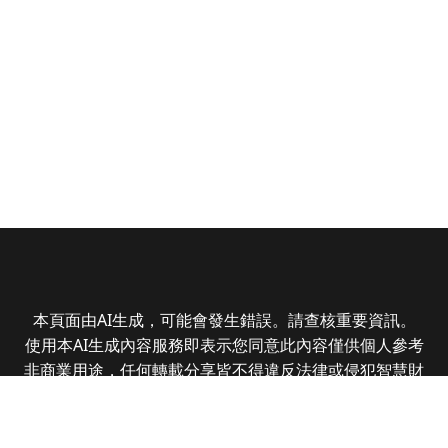
本頁面由AI生成，可能會發生錯誤。請查核重要資訊。
使用本AI生成內容服務即表示您同意此內容僅供個人參考
非商業用途，任何轉載分享皆不得違反法律或侵犯智慧財
產權，且您了解輸出內容可能不準確，所有爭議全曜財經
資訊股份有限公司保有最終解釋權