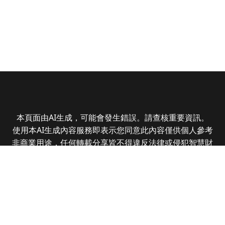
本頁面由AI生成，可能會發生錯誤。請查核重要資訊。
使用本AI生成內容服務即表示您同意此內容僅供個人參考
非商業用途，任何轉載分享皆不得違反法律或侵犯智慧財
產權，且您了解輸出內容可能不準確，所有爭議全曜財經
資訊股份有限公司保有最終解釋權
Copyright © 2025 CMoney Corporation. All rights
reserved.
|
隱私權政策