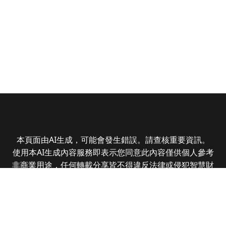
本頁面由AI生成，可能會發生錯誤。請查核重要資訊。
使用本AI生成內容服務即表示您同意此內容僅供個人參考
非商業用途，任何轉載分享皆不得違反法律或侵犯智慧財
產權，且您了解輸出內容可能不準確，所有爭議全曜財經
資訊股份有限公司保有最終解釋權
Copyright © 2025 CMoney Corporation. All rights