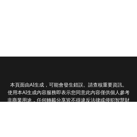
本頁面由AI生成，可能會發生錯誤。請查核重要資訊。
使用本AI生成內容服務即表示您同意此內容僅供個人參考
非商業用途，任何轉載分享皆不得違反法律或侵犯智慧財
產權，且您了解輸出內容可能不準確，所有爭議全曜財經
資訊股份有限公司保有最終解釋權
Copyright © 2025 CMoney Corporation. All rights