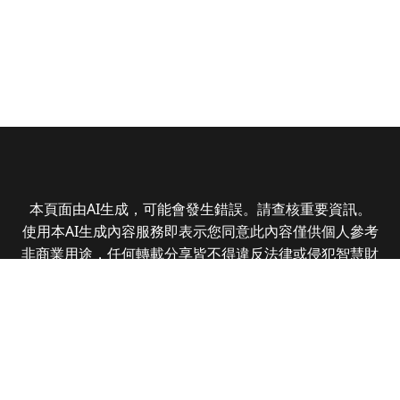
本頁面由AI生成，可能會發生錯誤。請查核重要資訊。
使用本AI生成內容服務即表示您同意此內容僅供個人參考
非商業用途，任何轉載分享皆不得違反法律或侵犯智慧財
產權，且您了解輸出內容可能不準確，所有爭議全曜財經
資訊股份有限公司保有最終解釋權
Copyright © 2025 CMoney Corporation. All rights
reserved.
|
隱私權政策