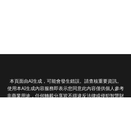
本頁面由AI生成，可能會發生錯誤。請查核重要資訊。
使用本AI生成內容服務即表示您同意此內容僅供個人參考
非商業用途，任何轉載分享皆不得違反法律或侵犯智慧財
產權，且您了解輸出內容可能不準確，所有爭議全曜財經
資訊股份有限公司保有最終解釋權
Copyright © 2025 CMoney Corporation. All rights