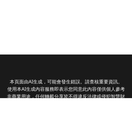
本頁面由AI生成，可能會發生錯誤。請查核重要資訊。
使用本AI生成內容服務即表示您同意此內容僅供個人參考
非商業用途，任何轉載分享皆不得違反法律或侵犯智慧財
產權，且您了解輸出內容可能不準確，所有爭議全曜財經
資訊股份有限公司保有最終解釋權
Copyright © 2025 CMoney Corporation. All rights