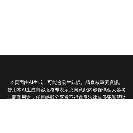
本頁面由AI生成，可能會發生錯誤。請查核重要資訊。
使用本AI生成內容服務即表示您同意此內容僅供個人參考
非商業用途，任何轉載分享皆不得違反法律或侵犯智慧財
產權，且您了解輸出內容可能不準確，所有爭議全曜財經
資訊股份有限公司保有最終解釋權
Copyright © 2025 CMoney Corporation. All rights