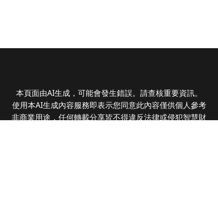
本頁面由AI生成，可能會發生錯誤。請查核重要資訊。
使用本AI生成內容服務即表示您同意此內容僅供個人參考
非商業用途，任何轉載分享皆不得違反法律或侵犯智慧財
產權，且您了解輸出內容可能不準確，所有爭議全曜財經
資訊股份有限公司保有最終解釋權
Copyright © 2025 CMoney Corporation. All rights
reserved.
|
隱私權政策