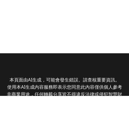
本頁面由AI生成，可能會發生錯誤。請查核重要資訊。
使用本AI生成內容服務即表示您同意此內容僅供個人參考
非商業用途，任何轉載分享皆不得違反法律或侵犯智慧財
產權，且您了解輸出內容可能不準確，所有爭議全曜財經
資訊股份有限公司保有最終解釋權
Copyright © 2025 CMoney Corporation. All rights